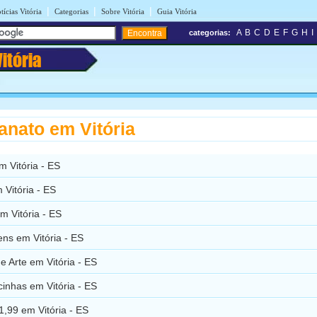
|
|
|
tícias Vitória
Categorias
Sobre Vitória
Guia Vitória
A
B
C
D
E
F
G
H
I
categorias:
Vitória
anato em Vitória
em Vitória - ES
m Vitória - ES
m Vitória - ES
ns em Vitória - ES
e Arte em Vitória - ES
inhas em Vitória - ES
1,99 em Vitória - ES