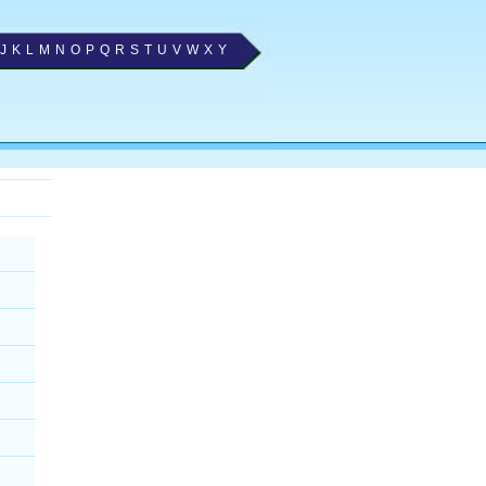
J
K
L
M
N
O
P
Q
R
S
T
U
V
W
X
Y