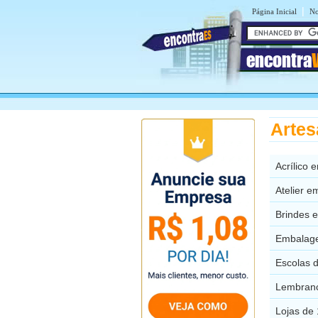
|
Página Inicial
No
encontra
Artes
Acrílico 
Atelier e
Brindes e
Embalage
Escolas d
Lembranc
Lojas de 