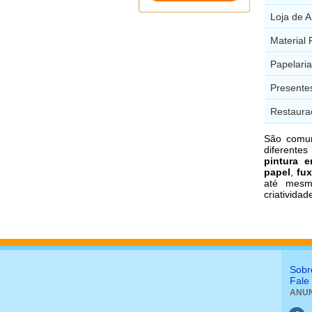
Loja de A
Material 
Papelaria
Presentes
Restaura
São comu
diferente
pintura e
papel
,
fux
até mesm
criatividad
Sobr
Fale
ANUN