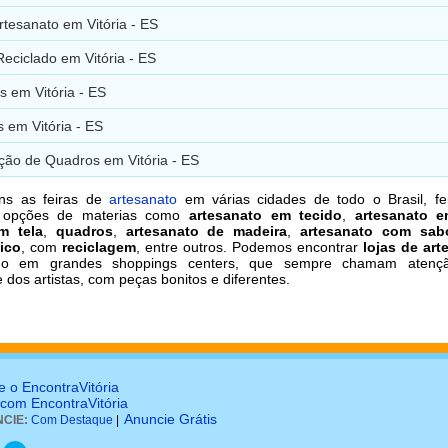
rtesanato em Vitória - ES
Reciclado em Vitória - ES
s em Vitória - ES
 em Vitória - ES
ção de Quadros em Vitória - ES
ns as feiras de
artesanato
em várias cidades de todo o Brasil, fe
s opções de materias como
artesanato em tecido
,
artesanato 
m tela
,
quadros
,
artesanato de madeira
,
artesanato com sab
ico
, com
reciclagem
, entre outros. Podemos encontrar
lojas de art
o em grandes shoppings centers, que sempre chamam atençã
e dos artistas, com peças bonitos e diferentes.
e o EncontraVitória
 com EncontraVitória
Anuncie Grátis
CIE:
Com Destaque
|