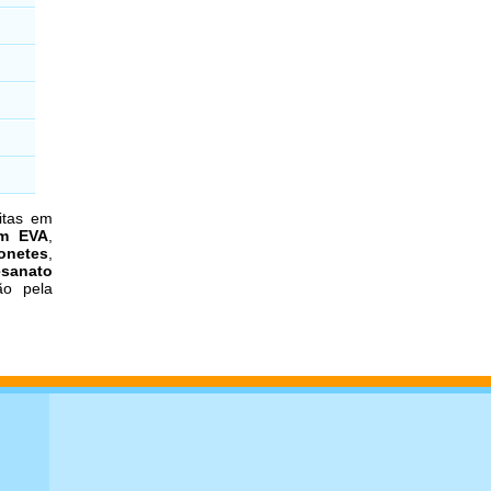
itas em
em EVA
,
onetes
,
esanato
o pela