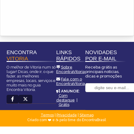
ENCONTRA
LINKS
NOVIDADES
VITORIA
RÁPIDOS
POR E-MAIL
O melhor de Vitoria num só
Sobre
Receba grátis as
lugar! Dicas, onde ir, o que
EncontraVitoria
principais notícias,
fazer, as melhores
dicas e promoções
Fale com o
empresas, locais, serviços e
EncontraVitoria
muito mais no guia
Encontra Vitoria.
ANUNCIE
:
Com
destaque
|
Grátis
Termos
|
Privacidade
|
Sitemap
Criado com ❤️ e ☕ pelo time do EncontraBrasil