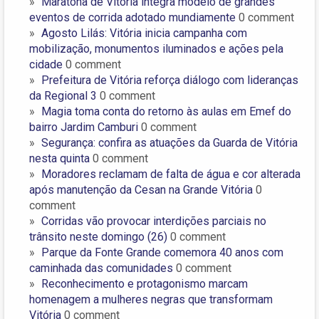
Maratona de Vitória integra modelo de grandes
eventos de corrida adotado mundiamente
0 comment
Agosto Lilás: Vitória inicia campanha com
mobilização, monumentos iluminados e ações pela
cidade
0 comment
Prefeitura de Vitória reforça diálogo com lideranças
da Regional 3
0 comment
Magia toma conta do retorno às aulas em Emef do
bairro Jardim Camburi
0 comment
Segurança: confira as atuações da Guarda de Vitória
nesta quinta
0 comment
Moradores reclamam de falta de água e cor alterada
após manutenção da Cesan na Grande Vitória
0
comment
Corridas vão provocar interdições parciais no
trânsito neste domingo (26)
0 comment
Parque da Fonte Grande comemora 40 anos com
caminhada das comunidades
0 comment
Reconhecimento e protagonismo marcam
homenagem a mulheres negras que transformam
Vitória
0 comment