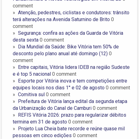
comment
Atenção, pedestres, ciclistas e condutores: trânsito
terá alterações na Avenida Saturnino de Brito
0
comment
Segurança: confira as ações da Guarda de Vitória
desta sexta
0 comment
Dia Mundial da Saúde: Bike Vitória tem 50% de
desconto pelo plano anual até domingo (12)
0
comment
Entre capitais, Vitória lidera IDEB na região Sudeste
e é top 5 nacional
0 comment
Esporte por Vitória inova e tem competições entre
equipes locais nos dias 1° e 02 de agosto
0 comment
Comitiva sul
0 comment
Prefeitura de Vitória lança edital da segunda etapa
da Urbanização do Canal de Camburi
0 comment
REFIS Vitória 2026: prazo para regularizar débitos
termina em 31 de agosto
0 comment
Projeto Lua Cheia bate recorde e reúne quase mil
pessoas em cinco edições
0 comment