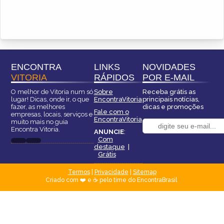
ENCONTRA
LINKS
NOVIDADES
VITORIA
RÁPIDOS
POR E-MAIL
O melhor de Vitoria num só
Sobre
Receba grátis as
lugar! Dicas, onde ir, o que
EncontraVitoria
principais notícias,
fazer, as melhores
dicas e promoções
Fale com o
empresas, locais, serviços e
EncontraVitoria
muito mais no guia
Encontra Vitoria.
ANUNCIE
:
Com
destaque
|
Grátis
Termos
|
Privacidade
|
Sitemap
Criado com ❤️ e ☕ pelo time do EncontraBrasil