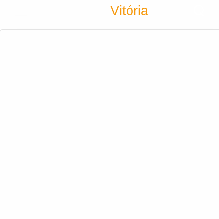
Encontra
Vitória
Cadastrar empresa
Fazer login
Criar conta