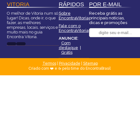
VITORIA
RÁPIDOS
POR E-MAIL
O melhor de Vitoria num só
Sobre
Receba grátis as
lugar! Dicas, onde ir, o que
EncontraVitoria
principais notícias,
fazer, as melhores
dicas e promoções
Fale com o
empresas, locais, serviços e
EncontraVitoria
muito mais no guia
Encontra Vitoria.
ANUNCIE
:
Com
destaque
|
Grátis
Termos
|
Privacidade
|
Sitemap
Criado com ❤️ e ☕ pelo time do EncontraBrasil