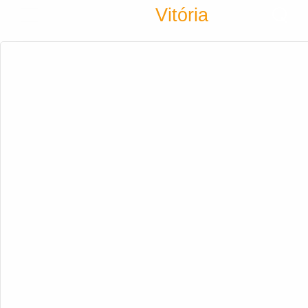
Encontra
Vitória
Cadastrar empresa
Fazer login
Criar conta