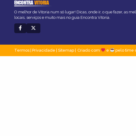
ENCONTRA
VITORIA
O melhor de Vitoria num só lugar! Dicas, onde ir, o que fazer, as m
locais, serviços e muito mais no guia Encontra Vitoria.
Termos
|
Privacidade
|
Sitemap
Criado com
e
pelo time 