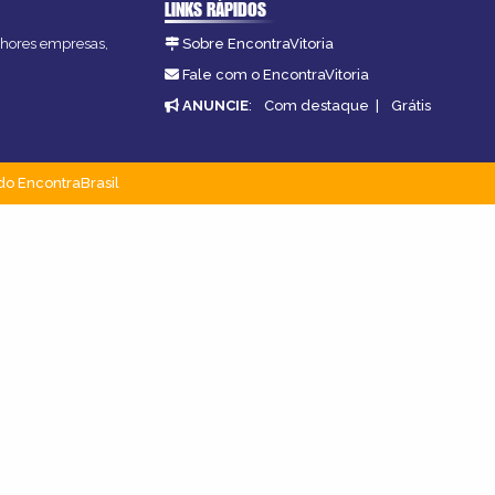
LINKS RÁPIDOS
elhores empresas,
Sobre EncontraVitoria
Fale com o EncontraVitoria
ANUNCIE
:
Com destaque
|
Grátis
do EncontraBrasil