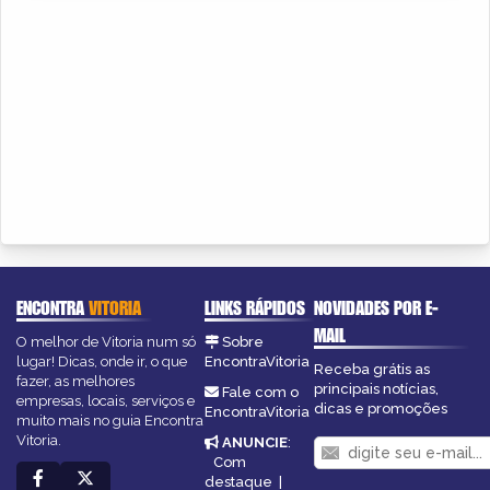
ENCONTRA
VITORIA
LINKS RÁPIDOS
NOVIDADES POR E-
MAIL
O melhor de Vitoria num só
Sobre
lugar! Dicas, onde ir, o que
EncontraVitoria
Receba grátis as
fazer, as melhores
principais notícias,
Fale com o
empresas, locais, serviços e
dicas e promoções
EncontraVitoria
muito mais no guia Encontra
Vitoria.
ANUNCIE
:
Com
destaque
|