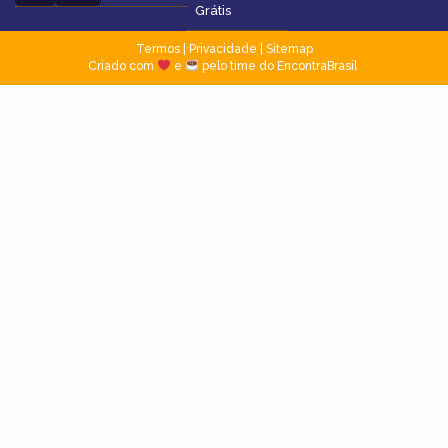
Grátis
Termos
|
Privacidade
|
Sitemap
Criado com
e
pelo time do EncontraBrasil