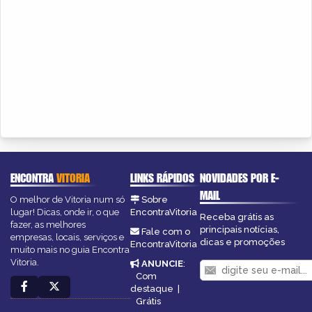
ENCONTRA
VITORIA
LINKS RÁPIDOS
NOVIDADES POR E-
MAIL
O melhor de Vitoria num só
Sobre
lugar! Dicas, onde ir, o que
EncontraVitoria
Receba grátis as
fazer, as melhores
principais notícias,
Fale com o
empresas, locais, serviços e
dicas e promoções
EncontraVitoria
muito mais no guia Encontra
Vitoria.
ANUNCIE
:
Com
destaque
|
Grátis