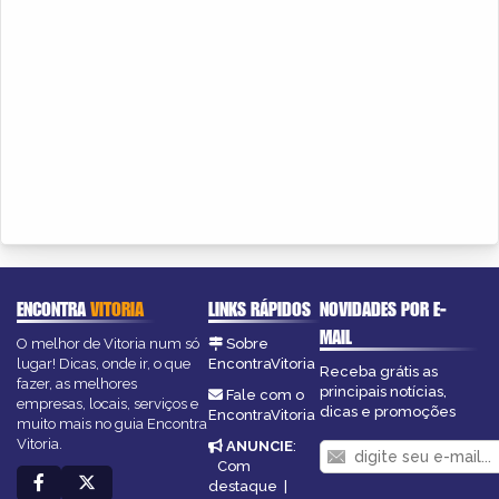
ENCONTRA
VITORIA
LINKS RÁPIDOS
NOVIDADES POR E-
MAIL
O melhor de Vitoria num só
Sobre
lugar! Dicas, onde ir, o que
EncontraVitoria
Receba grátis as
fazer, as melhores
principais notícias,
Fale com o
empresas, locais, serviços e
dicas e promoções
EncontraVitoria
muito mais no guia Encontra
Vitoria.
ANUNCIE
:
Com
destaque
|