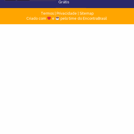
Grátis
Termos
|
Privacidade
|
Sitemap
Criado com
e
pelo time do EncontraBrasil