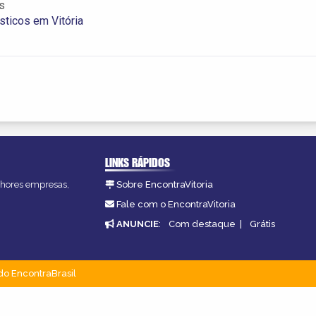
s
ásticos em Vitória
LINKS RÁPIDOS
elhores empresas,
Sobre EncontraVitoria
Fale com o EncontraVitoria
ANUNCIE
:
Com destaque
|
Grátis
do EncontraBrasil