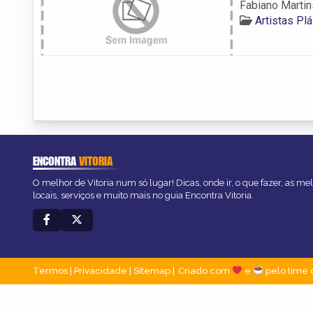
Fabiano Martin
Artistas Pl
ENCONTRA
VITORIA
O melhor de Vitoria num só lugar! Dicas, onde ir, o que fazer, as m
locais, serviços e muito mais no guia Encontra Vitoria.
Termos
|
Privacidade
|
Sitemap
Criado com
e
pelo time 