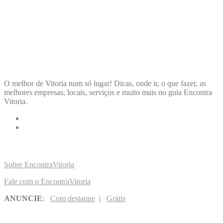
ENCONTRA
VITORIA
O melhor de Vitoria num só lugar! Dicas, onde ir, o que fazer, as
melhores empresas, locais, serviços e muito mais no guia Encontra
Vitoria.
LINKS RÁPIDOS
Sobre EncontraVitoria
Fale com o EncontraVitoria
ANUNCIE
:
Com destaque
|
Grátis
NOVIDADES POR E-MAIL