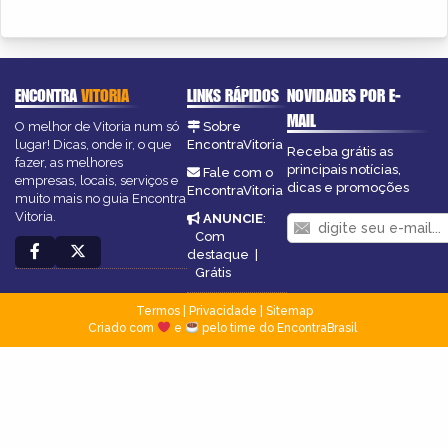
ENCONTRA
VITORIA
LINKS RÁPIDOS
NOVIDADES POR E-
MAIL
O melhor de Vitoria num só
Sobre
lugar! Dicas, onde ir, o que
EncontraVitoria
Receba grátis as
fazer, as melhores
principais notícias,
Fale com o
empresas, locais, serviços e
dicas e promoções
EncontraVitoria
muito mais no guia Encontra
Vitoria.
ANUNCIE
:
Com
destaque
|
Grátis
Termos
|
Privacidade
|
Sitemap
Criado com
e
pelo time do EncontraBrasil