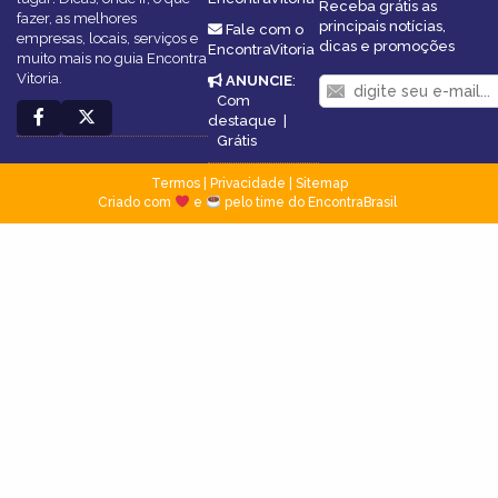
Receba grátis as
fazer, as melhores
principais notícias,
Fale com o
empresas, locais, serviços e
dicas e promoções
EncontraVitoria
muito mais no guia Encontra
Vitoria.
ANUNCIE
:
Com
destaque
|
Grátis
Termos
|
Privacidade
|
Sitemap
Criado com
e
pelo time do EncontraBrasil