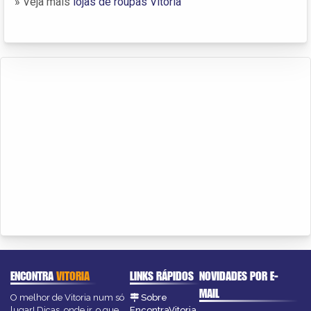
» Veja mais
lojas de roupas Vitória
ENCONTRA
VITORIA
LINKS RÁPIDOS
NOVIDADES POR E-
MAIL
O melhor de Vitoria num só
Sobre
lugar! Dicas, onde ir, o que
EncontraVitoria