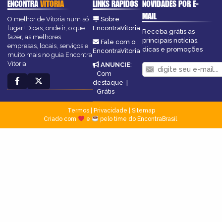
ENCONTRA
VITORIA
LINKS RÁPIDOS
NOVIDADES POR E-
MAIL
O melhor de Vitoria num só
Sobre
lugar! Dicas, onde ir, o que
EncontraVitoria
Receba grátis as
fazer, as melhores
principais notícias,
Fale com o
empresas, locais, serviços e
dicas e promoções
EncontraVitoria
muito mais no guia Encontra
Vitoria.
ANUNCIE
:
Com
destaque
|
Grátis
Termos
|
Privacidade
|
Sitemap
Criado com
e
pelo time do EncontraBrasil