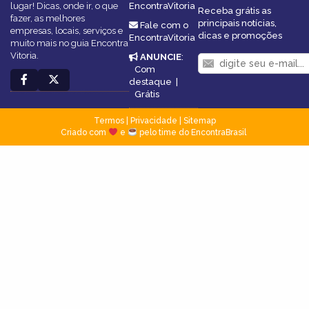
lugar! Dicas, onde ir, o que
EncontraVitoria
Receba grátis as
fazer, as melhores
principais notícias,
Fale com o
empresas, locais, serviços e
dicas e promoções
EncontraVitoria
muito mais no guia Encontra
Vitoria.
ANUNCIE
:
Com
destaque
|
Grátis
Termos
|
Privacidade
|
Sitemap
Criado com
e
pelo time do EncontraBrasil