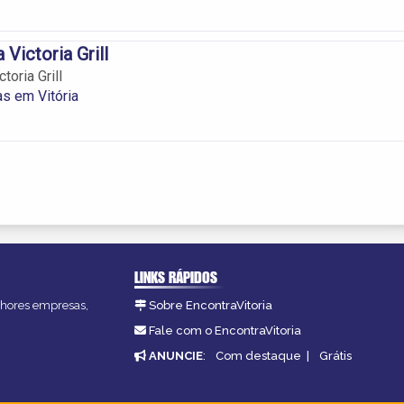
 Victoria Grill
toria Grill
as em Vitória
LINKS RÁPIDOS
elhores empresas,
Sobre EncontraVitoria
Fale com o EncontraVitoria
ANUNCIE
:
Com destaque
|
Grátis