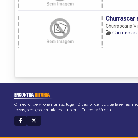
Churrascaria
Churrascaria Vic
Churrascari
ENCONTRA
VITORIA
O melhor de Vitoria num só lugar! Dicas, onde ir, o que fazer, as m
locais, serviços e muito mais no guia Encontra Vitoria.