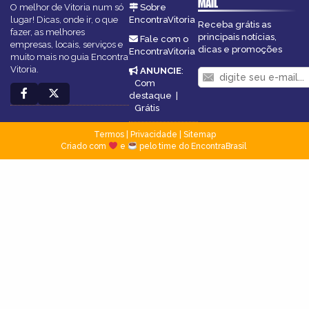
MAIL
O melhor de Vitoria num só
Sobre
lugar! Dicas, onde ir, o que
EncontraVitoria
Receba grátis as
fazer, as melhores
principais notícias,
Fale com o
empresas, locais, serviços e
dicas e promoções
EncontraVitoria
muito mais no guia Encontra
Vitoria.
ANUNCIE
:
Com
destaque
|
Grátis
Termos
|
Privacidade
|
Sitemap
Criado com
e
pelo time do EncontraBrasil