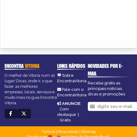
ENCONTRA
VITORIA
LINKS RÁPIDOS
NOVIDADES POR E-
MAIL
O melhor de Vitoria num só
Sobre
lugar! Dicas, onde ir, o que
EncontraVitoria
Receba grátis as
fazer, as melhores
principais notícias,
Fale com o
empresas, locais, serviços e
dicas e promoções
EncontraVitoria
muito mais no guia Encontra
Vitoria.
ANUNCIE
:
Com
destaque
|
Grátis
Termos
|
Privacidade
|
Sitemap
Criado com
e
pelo time do EncontraBrasil