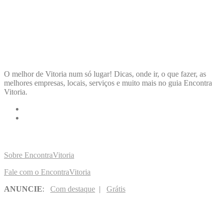
ENCONTRA
VITORIA
O melhor de Vitoria num só lugar! Dicas, onde ir, o que fazer, as
melhores empresas, locais, serviços e muito mais no guia Encontra
Vitoria.
LINKS RÁPIDOS
Sobre EncontraVitoria
Fale com o EncontraVitoria
ANUNCIE
:
Com destaque
|
Grátis
NOVIDADES POR E-MAIL