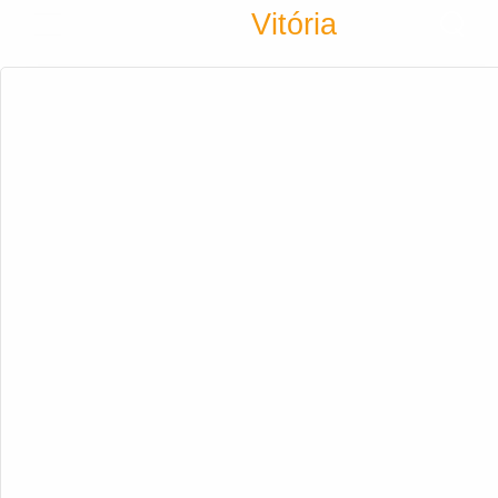
Encontra
Vitória
Cadastrar empresa
Fazer login
Criar conta