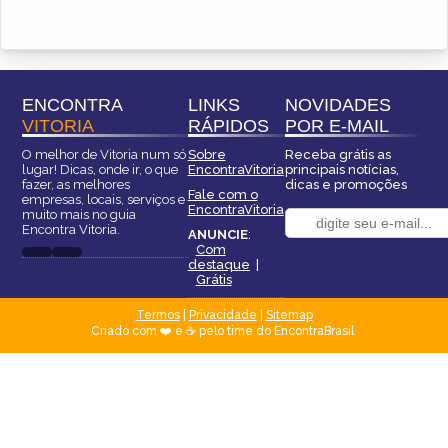
ENCONTRA
LINKS
NOVIDADES
VITORIA
RÁPIDOS
POR E-MAIL
O melhor de Vitoria num só
Sobre
Receba grátis as
lugar! Dicas, onde ir, o que
EncontraVitoria
principais notícias,
fazer, as melhores
dicas e promoções
Fale com o
empresas, locais, serviços e
EncontraVitoria
muito mais no guia
Encontra Vitoria.
ANUNCIE
:
Com
destaque
|
Grátis
Termos
|
Privacidade
|
Sitemap
Criado com ❤️ e ☕ pelo time do EncontraBrasil