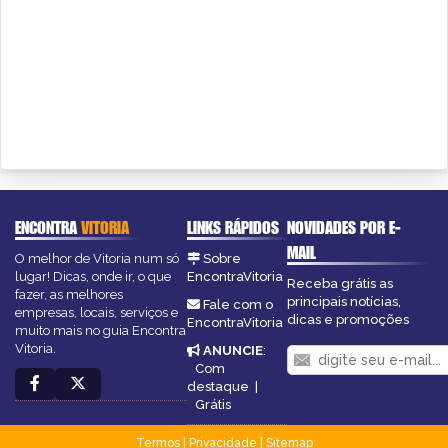
ENCONTRA
VITORIA
LINKS RÁPIDOS
NOVIDADES POR E-
MAIL
O melhor de Vitoria num só
Sobre
lugar! Dicas, onde ir, o que
EncontraVitoria
Receba grátis as
fazer, as melhores
principais notícias,
Fale com o
empresas, locais, serviços e
dicas e promoções
EncontraVitoria
muito mais no guia Encontra
Vitoria.
ANUNCIE
:
Com
destaque
|
Grátis
Termos
|
Privacidade
|
Sitemap