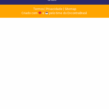
Termos
|
Privacidade
|
Sitemap
Criado com
e
pelo time do EncontraBrasil