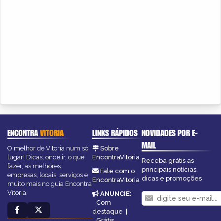
ENCONTRA
VITORIA
LINKS RÁPIDOS
NOVIDADES POR E-
MAIL
O melhor de Vitoria num só
Sobre
lugar! Dicas, onde ir, o que
EncontraVitoria
Receba grátis as
fazer, as melhores
principais notícias,
Fale com o
empresas, locais, serviços e
dicas e promoções
EncontraVitoria
muito mais no guia Encontra
Vitoria.
ANUNCIE
:
Com
destaque
|
Grátis