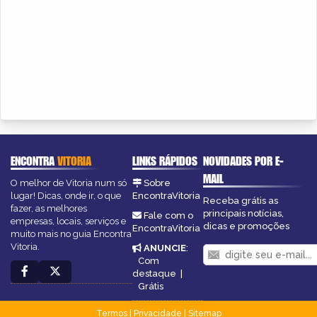
ENCONTRA
VITORIA
LINKS RÁPIDOS
NOVIDADES POR E-
MAIL
O melhor de Vitoria num só
Sobre
lugar! Dicas, onde ir, o que
EncontraVitoria
Receba grátis as
fazer, as melhores
principais notícias,
Fale com o
empresas, locais, serviços e
dicas e promoções
EncontraVitoria
muito mais no guia Encontra
Vitoria.
ANUNCIE
:
Com
destaque
|
Grátis
Termos
|
Privacidade
|
Sitemap