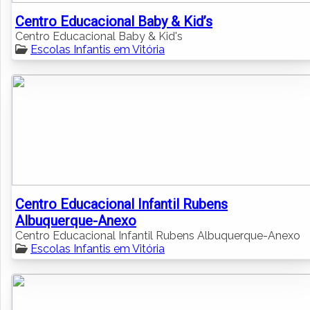
Centro Educacional Baby & Kid’s
Centro Educacional Baby & Kid's
Escolas Infantis em Vitória
Centro Educacional Infantil Rubens
Albuquerque-Anexo
Centro Educacional Infantil Rubens Albuquerque-Anexo
Escolas Infantis em Vitória