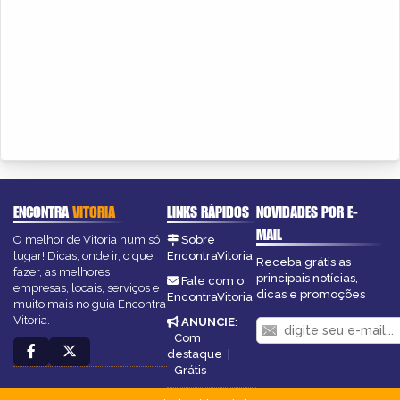
ENCONTRA
VITORIA
LINKS RÁPIDOS
NOVIDADES POR E-
MAIL
O melhor de Vitoria num só
Sobre
lugar! Dicas, onde ir, o que
EncontraVitoria
Receba grátis as
fazer, as melhores
principais notícias,
Fale com o
empresas, locais, serviços e
dicas e promoções
EncontraVitoria
muito mais no guia Encontra
Vitoria.
ANUNCIE
:
Com
destaque
|
Grátis