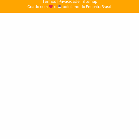
Termos
|
Privacidade
|
Sitemap
Criado com
e
pelo time do EncontraBrasil