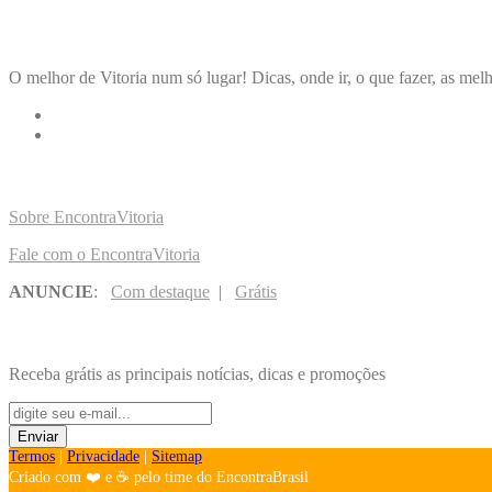
ENCONTRA
VITORIA
O melhor de Vitoria num só lugar! Dicas, onde ir, o que fazer, as melh
LINKS RÁPIDOS
Sobre EncontraVitoria
Fale com o EncontraVitoria
ANUNCIE
:
Com destaque
|
Grátis
NOVIDADES POR E-MAIL
Receba grátis as principais notícias, dicas e promoções
Termos
|
Privacidade
|
Sitemap
Criado com ❤️ e ☕ pelo time do EncontraBrasil