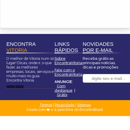
ENCONTRA
LINKS
NOVIDADES
VITORIA
RÁPIDOS
POR E-MAIL
O melhor de Vitoria num só
Sobre
Receba grátis as
lugar! Dicas, onde ir, o que
EncontraVitoria
principais notícias,
fazer, as melhores
dicas e promoções
Fale com o
empresas, locais, serviços e
EncontraVitoria
muito mais no guia
Encontra Vitoria.
ANUNCIE
:
Com
destaque
|
Grátis
Termos
|
Privacidade
|
Sitemap
Criado com ❤️ e ☕ pelo time do EncontraBrasil