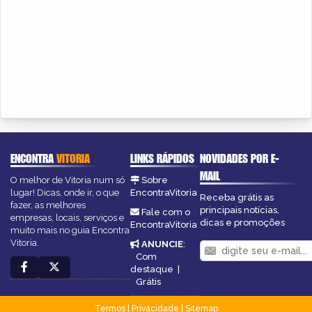
ENCONTRA
VITORIA
LINKS RÁPIDOS
NOVIDADES POR E-
MAIL
O melhor de Vitoria num só
Sobre
lugar! Dicas, onde ir, o que
EncontraVitoria
Receba grátis as
fazer, as melhores
principais notícias,
Fale com o
empresas, locais, serviços e
dicas e promoções
EncontraVitoria
muito mais no guia Encontra
Vitoria.
ANUNCIE
:
Com
destaque
|
Grátis
Termos
|
Privacidade
|
Sitemap