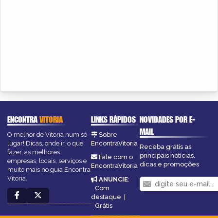
ENCONTRA
VITORIA
LINKS RÁPIDOS
NOVIDADES POR E-
MAIL
O melhor de Vitoria num só
Sobre
lugar! Dicas, onde ir, o que
EncontraVitoria
Receba grátis as
fazer, as melhores
principais notícias,
Fale com o
empresas, locais, serviços e
dicas e promoções
EncontraVitoria
muito mais no guia Encontra
Vitoria.
ANUNCIE
:
Com
destaque
|
Grátis