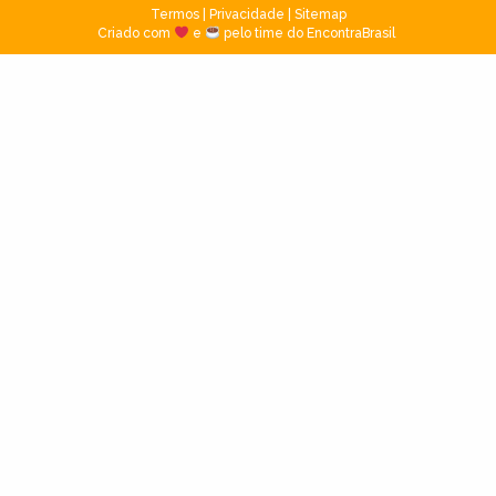
Termos
|
Privacidade
|
Sitemap
Criado com
e
pelo time do EncontraBrasil