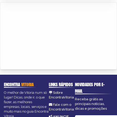
ENCONTRA
VITORIA
LINKS RÁPIDOS
NOVIDADES POR E-
MAIL
O melhor de Vitoria num só
Sobre
lugar! Dicas, onde ir, o que
EncontraVitoria
Receba grátis as
fazer, as melhores
principais notícias,
Fale com o
empresas, locais, serviços e
dicas e promoções
EncontraVitoria
muito mais no guia Encontra
Vitoria.
ANUNCIE
: