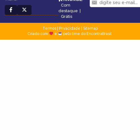
Com
destaque
|
Grátis
Termos
|
Privacidade
|
Sitemap
Criado com
e
pelo time do EncontraBrasil