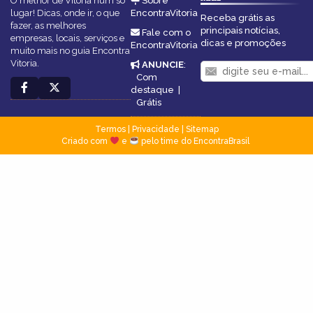
O melhor de Vitoria num só
Sobre
lugar! Dicas, onde ir, o que
EncontraVitoria
Receba grátis as
fazer, as melhores
principais notícias,
Fale com o
empresas, locais, serviços e
dicas e promoções
EncontraVitoria
muito mais no guia Encontra
Vitoria.
ANUNCIE
:
Com
destaque
|
Grátis
Termos
|
Privacidade
|
Sitemap
Criado com
e
pelo time do EncontraBrasil