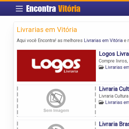
Encontra
Vitória
Livrarias em Vitória
Aqui você Encontra! as melhores
Livrarias em Vitória
e 
Logos Livra
Compre livros,
Livrarias em
Livraria Cul
Livraria Cultur
Livrarias em
Livraria Bras