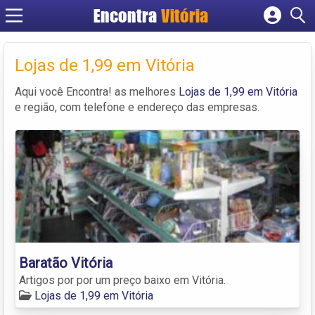
Encontra
Vitória
Cadastrar empresa
Fazer login
Lojas de 1,99 em Vitória
Criar conta
Aqui você Encontra! as melhores
Lojas de 1,99 em Vitória
e região, com telefone e endereço das empresas.
Baratão Vitória
Artigos por por um preço baixo em Vitória.
Lojas de 1,99 em Vitória