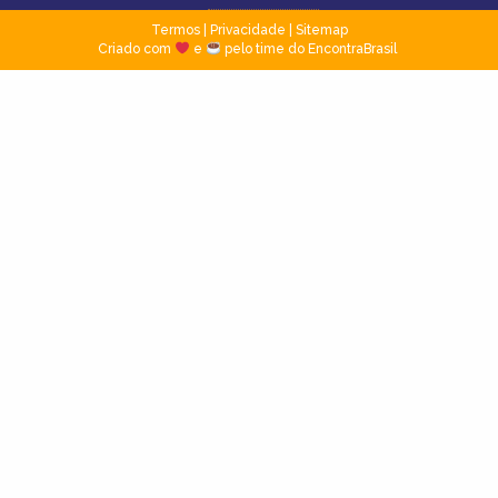
Termos
|
Privacidade
|
Sitemap
Criado com
e
pelo time do EncontraBrasil