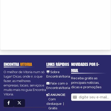
ENCONTRA
VITORIA
LINKS RÁPIDOS
NOVIDADES POR E-
MAIL
O melhor de Vitoria num só
Sobre
lugar! Dicas, onde ir, o que
EncontraVitoria
Receba grátis as
fazer, as melhores
principais notícias,
Fale com o
empresas, locais, serviços e
dicas e promoções
EncontraVitoria
muito mais no guia Encontra
Vitoria.
ANUNCIE
:
Com
destaque
|
Grátis