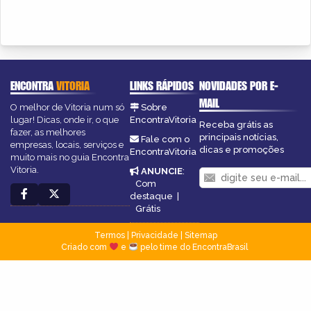
ENCONTRA
VITORIA
LINKS RÁPIDOS
NOVIDADES POR E-
MAIL
O melhor de Vitoria num só
Sobre
lugar! Dicas, onde ir, o que
EncontraVitoria
Receba grátis as
fazer, as melhores
principais notícias,
Fale com o
empresas, locais, serviços e
dicas e promoções
EncontraVitoria
muito mais no guia Encontra
Vitoria.
ANUNCIE
:
Com
destaque
|
Grátis
Termos
|
Privacidade
|
Sitemap
Criado com
e
pelo time do EncontraBrasil