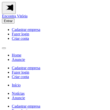
Encontra
Vitória
Entrar
Cadastrar empresa
Fazer login
Criar conta
Home
Anuncie
Cadastrar empresa
Fazer login
Criar conta
Início
Notícias
Anuncie
Cadastrar empresa