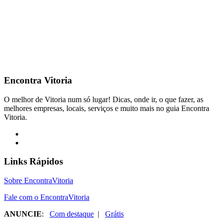
Encontra
Vitoria
O melhor de Vitoria num só lugar! Dicas, onde ir, o que fazer, as
melhores empresas, locais, serviços e muito mais no guia Encontra
Vitoria.
Links Rápidos
Sobre EncontraVitoria
Fale com o EncontraVitoria
ANUNCIE
:
Com destaque
|
Grátis