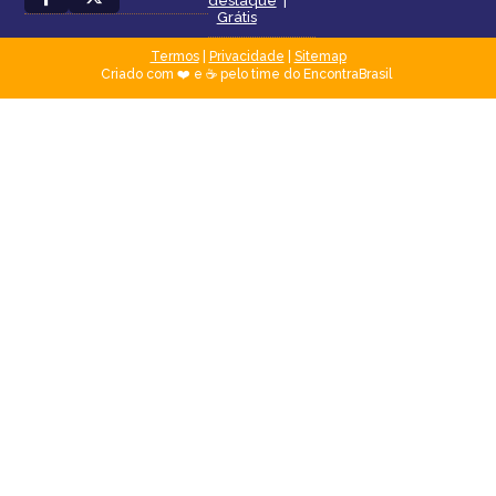
destaque
|
Grátis
Termos
|
Privacidade
|
Sitemap
Criado com ❤️ e ☕ pelo time do EncontraBrasil