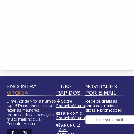
ENCONTRA
LINKS
NOVIDADES
VITORIA
RÁPIDOS
POR E-MAIL
O melhor de Vitoria num só
Sobre
Receba grátis as
lugar! Dicas, onde ir, o que
EncontraVitoria
principais notícias,
fazer, as melhores
dicas e promoções
Fale com o
empresas, locais, serviços e
EncontraVitoria
muito mais no guia
Encontra Vitoria.
ANUNCIE
:
Com