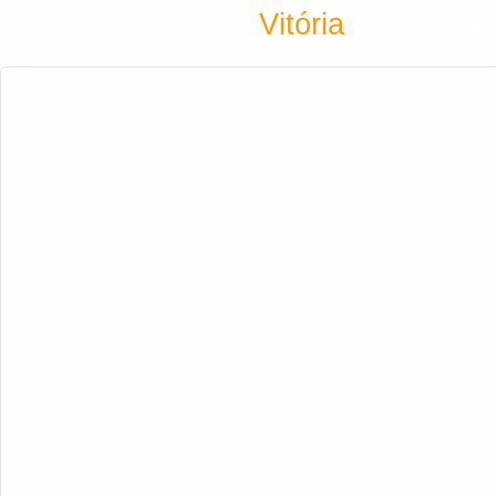
Encontra
Vitória
Cadastrar empresa
Fazer login
Criar conta