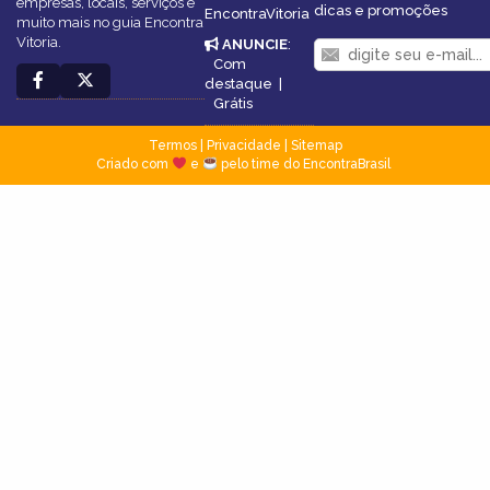
empresas, locais, serviços e
dicas e promoções
EncontraVitoria
muito mais no guia Encontra
Vitoria.
ANUNCIE
:
Com
destaque
|
Grátis
Termos
|
Privacidade
|
Sitemap
Criado com
e
pelo time do EncontraBrasil