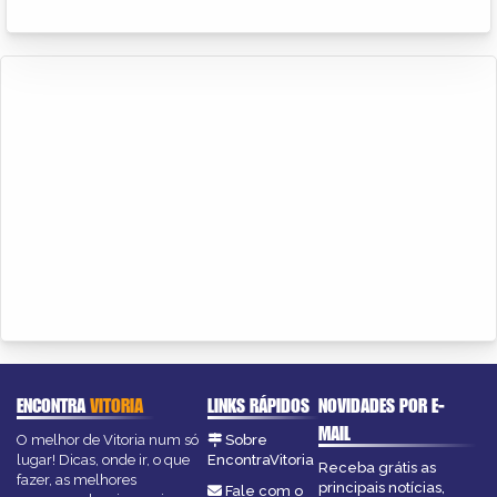
ENCONTRA
VITORIA
LINKS RÁPIDOS
NOVIDADES POR E-
MAIL
O melhor de Vitoria num só
Sobre
lugar! Dicas, onde ir, o que
EncontraVitoria
Receba grátis as
fazer, as melhores
principais notícias,
Fale com o