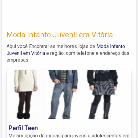
Moda Infanto Juvenil em Vitória
Aqui você Encontra! as melhores lojas de
Moda Infanto
Juvenil em Vitória
e região, com telefone e endereço das
empresas.
Perfil Teen
Melhor opção de roupas para jovens e adolescentes em