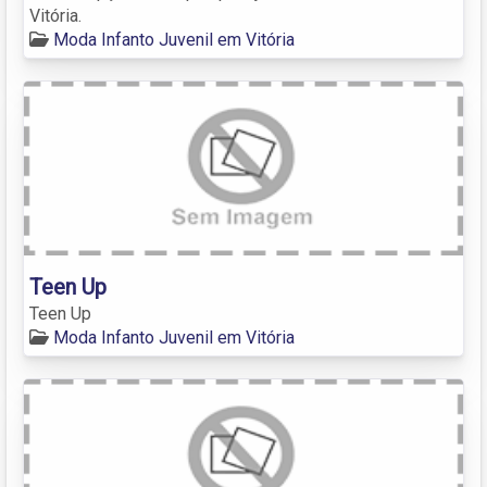
Vitória.
Moda Infanto Juvenil em Vitória
Teen Up
Teen Up
Moda Infanto Juvenil em Vitória