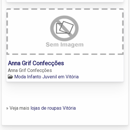
Anna Grif Confecções
Anna Grif Confecções
Moda Infanto Juvenil em Vitória
» Veja mais
lojas de roupas Vitória