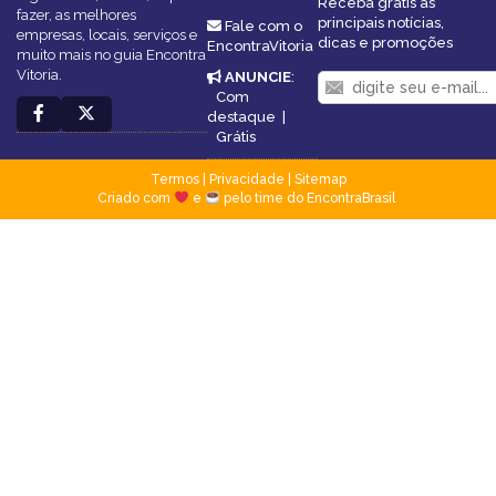
Receba grátis as
fazer, as melhores
principais notícias,
Fale com o
empresas, locais, serviços e
dicas e promoções
EncontraVitoria
muito mais no guia Encontra
Vitoria.
ANUNCIE
:
Com
destaque
|
Grátis
Termos
|
Privacidade
|
Sitemap
Criado com
e
pelo time do EncontraBrasil