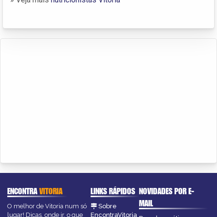
ENCONTRA
VITORIA
LINKS RÁPIDOS
NOVIDADES POR E-
MAIL
O melhor de Vitoria num só
Sobre
lugar! Dicas, onde ir, o que
EncontraVitoria