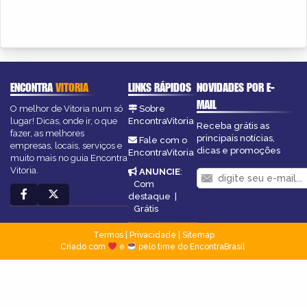
ENCONTRA
VITORIA
LINKS RÁPIDOS
NOVIDADES POR E-
MAIL
O melhor de Vitoria num só
Sobre
lugar! Dicas, onde ir, o que
EncontraVitoria
Receba grátis as
fazer, as melhores
principais notícias,
Fale com o
empresas, locais, serviços e
dicas e promoções
EncontraVitoria
muito mais no guia Encontra
Vitoria.
ANUNCIE
:
Com
destaque
|
Grátis
Termos
|
Privacidade
|
Sitemap
Criado com
e
pelo time do EncontraBrasil