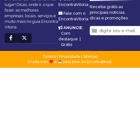
lugar! Dicas, onde ir, o que
EncontraVitoria
Receba grátis as
fazer, as melhores
principais notícias,
Fale com o
empresas, locais, serviços e
dicas e promoções
EncontraVitoria
muito mais no guia Encontra
Vitoria.
ANUNCIE
:
Com
destaque
|
Grátis
Termos
|
Privacidade
|
Sitemap
Criado com
e
pelo time do EncontraBrasil