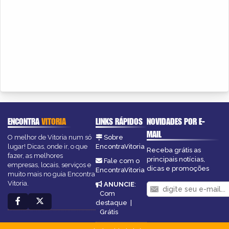
ENCONTRA
VITORIA
LINKS RÁPIDOS
NOVIDADES POR E-
MAIL
O melhor de Vitoria num só
Sobre
lugar! Dicas, onde ir, o que
EncontraVitoria
Receba grátis as
fazer, as melhores
principais notícias,
Fale com o
empresas, locais, serviços e
dicas e promoções
EncontraVitoria
muito mais no guia Encontra
Vitoria.
ANUNCIE
:
Com
destaque
|
Grátis