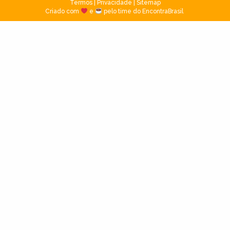
Termos
|
Privacidade
|
Sitemap
Criado com
e
pelo time do EncontraBrasil