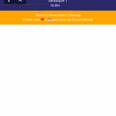
destaque
|
Grátis
Termos
|
Privacidade
|
Sitemap
Criado com
e
pelo time do EncontraBrasil