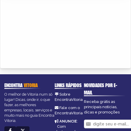
ENCONTRA
VITORIA
LINKS RÁPIDOS
NOVIDADES POR E-
MAIL
O melhor de Vitoria num só
Sobre
lugar! Dicas, onde ir, o que
EncontraVitoria
Receba grátis as
fazer, as melhores
principais notícias,
Fale com o
empresas, locais, serviços e
dicas e promoções
EncontraVitoria
muito mais no guia Encontra
Vitoria.
ANUNCIE
:
Com