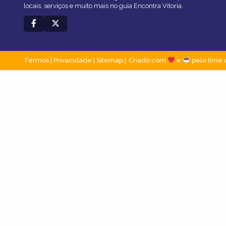
locais, serviços e muito mais no guia Encontra Vitoria.
Termos
|
Privacidade
|
Sitemap
Criado com
e
pelo time 