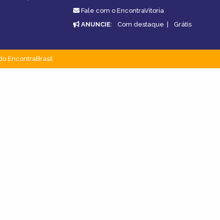
Fale com o EncontraVitoria
ANUNCIE
:
Com destaque
|
Grátis
do EncontraBrasil