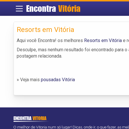
Encontra
Vitória
Resorts em Vitória
Aqui você Encontra! os melhores
Resorts em Vitória
e r
Desculpe, mas nenhum resultado foi encontrado para o a
postagem relacionada.
» Veja mais
pousadas Vitória
ENCONTRA
VITORIA
O melhor de Vitoria num só lugar! Dicas, onde ir, o que fazer, as m