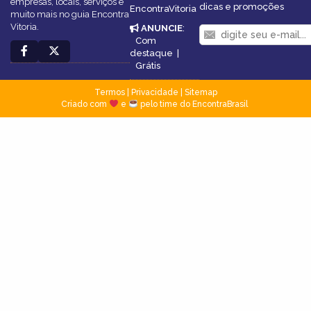
empresas, locais, serviços e
dicas e promoções
EncontraVitoria
muito mais no guia Encontra
Vitoria.
ANUNCIE
:
Com
destaque
|
Grátis
Termos
|
Privacidade
|
Sitemap
Criado com
e
pelo time do EncontraBrasil