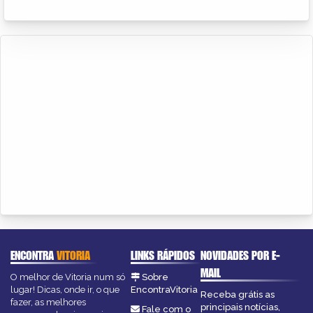
ENCONTRA
VITORIA
LINKS RÁPIDOS
NOVIDADES POR E-
MAIL
O melhor de Vitoria num só
Sobre
lugar! Dicas, onde ir, o que
EncontraVitoria
Receba grátis as
fazer, as melhores
principais notícias,
Fale com o