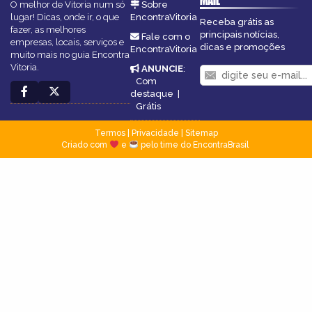
MAIL
O melhor de Vitoria num só
Sobre
lugar! Dicas, onde ir, o que
EncontraVitoria
Receba grátis as
fazer, as melhores
principais notícias,
Fale com o
empresas, locais, serviços e
dicas e promoções
EncontraVitoria
muito mais no guia Encontra
Vitoria.
ANUNCIE
:
Com
destaque
|
Grátis
Termos
|
Privacidade
|
Sitemap
Criado com
e
pelo time do EncontraBrasil