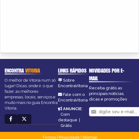
ENCONTRA
VITORIA
LINKS RÁPIDOS
NOVIDADES POR E-
MAIL
O melhor de Vitoria num só
Sobre
lugar! Dicas, onde ir, o que
EncontraVitoria
Receba grátis as
fazer, as melhores
principais notícias,
Fale com o
empresas, locais, serviços e
dicas e promoções
EncontraVitoria
muito mais no guia Encontra
Vitoria.
ANUNCIE
:
Com
destaque
|
Grátis
Termos
|
Privacidade
|
Sitemap