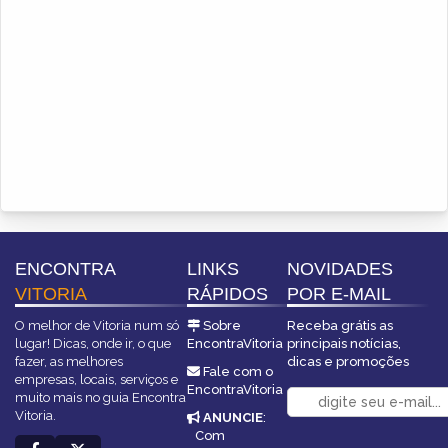
ENCONTRA
LINKS
NOVIDADES
VITORIA
RÁPIDOS
POR E-MAIL
O melhor de Vitoria num só
Sobre
Receba grátis as
lugar! Dicas, onde ir, o que
EncontraVitoria
principais notícias,
fazer, as melhores
dicas e promoções
Fale com o
empresas, locais, serviços e
EncontraVitoria
muito mais no guia Encontra
Vitoria.
ANUNCIE
:
Com