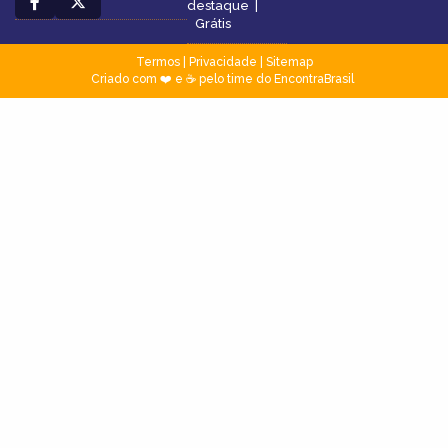
destaque
|
Grátis
Termos
|
Privacidade
|
Sitemap
Criado com ❤️ e ☕ pelo time do EncontraBrasil