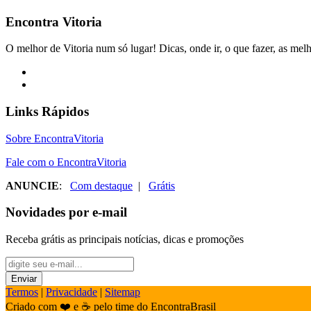
Encontra
Vitoria
O melhor de Vitoria num só lugar! Dicas, onde ir, o que fazer, as melh
Links Rápidos
Sobre EncontraVitoria
Fale com o EncontraVitoria
ANUNCIE
:
Com destaque
|
Grátis
Novidades por e-mail
Receba grátis as principais notícias, dicas e promoções
Termos
|
Privacidade
|
Sitemap
Criado com ❤️ e ☕ pelo time do EncontraBrasil