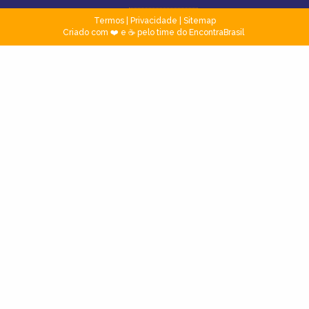
Termos
|
Privacidade
|
Sitemap
Criado com ❤️ e ☕ pelo time do EncontraBrasil