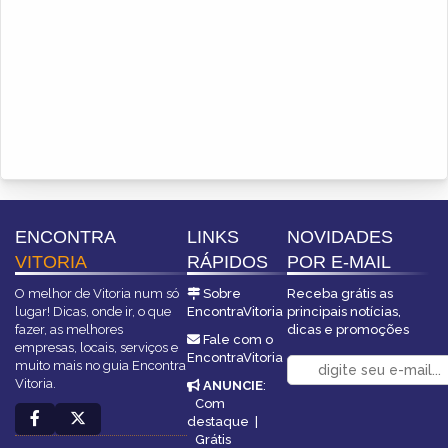
ENCONTRA
LINKS
NOVIDADES
VITORIA
RÁPIDOS
POR E-MAIL
O melhor de Vitoria num só
Sobre
Receba grátis as
lugar! Dicas, onde ir, o que
EncontraVitoria
principais notícias,
fazer, as melhores
dicas e promoções
Fale com o
empresas, locais, serviços e
EncontraVitoria
muito mais no guia Encontra
Vitoria.
ANUNCIE
:
Com
destaque
|
Grátis